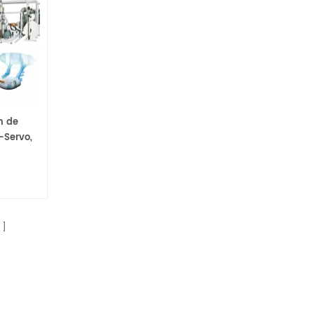
n de
-Servo,
qualité