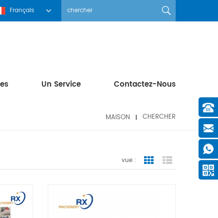
Français
les
Un Service
Contactez-Nous
MAISON
CHERCHER
vue :
Grid View
List View