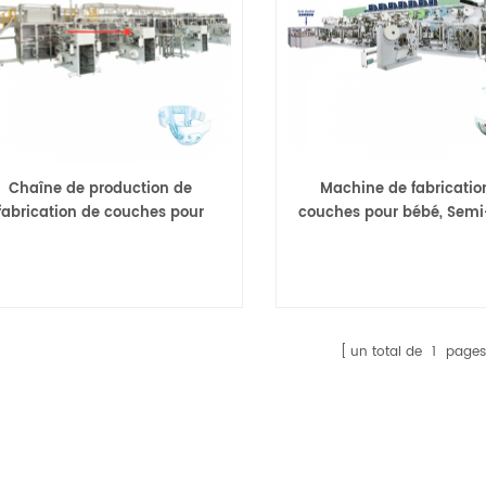
Chaîne de production de
Machine de fabricatio
fabrication de couches pour
couches pour bébé, Semi
bébés à grande ceinture
grande ceinture, bonne 
entièrement servo
un total de
1
pages