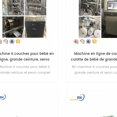
chine à couches pour bébé en
Machine en ligne de c
ligne, grande ceinture, servo
culotte de bébé de grand
complet d'occasion
de taille de servo com
Machine à couches pour bébé à
RX-machine à couches pour
d'occasion
rande ceinture et servo complet
grande ceinture et servo c
d'occasion
d'occasion