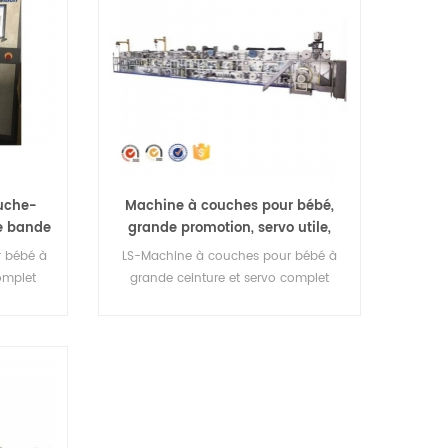
ouche-
Machine à couches pour bébé,
e bande
grande promotion, servo utile,
plet
grande ceinture
 bébé à
LS-Machine à couches pour bébé à
omplet
grande ceinture et servo complet
d'occasion