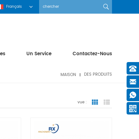
Français
les
Un Service
Contactez-Nous
MAISON
DES PRODUITS
vue :
Grid View
List View