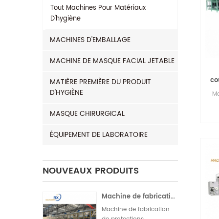
Tout
Machines Pour Matériaux
D'hygiène
MACHINES D'EMBALLAGE
MACHINE DE MASQUE FACIAL JETABLE
co
MATIÈRE PREMIÈRE DU PRODUIT
D'HYGIÈNE
Ma
MASQUE CHIRURGICAL
d'o
ÉQUIPEMENT DE LABORATOIRE
1.
P
NOUVEAUX PRODUITS
de
de
S
Machine de fabrication de serviettes hygiéniques entièrement servo-motorisée pour l'Inde | Fonctionnement automatique
Dé
Machine de fabrication